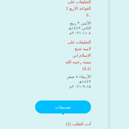
التعليقات على
القواعد الأربع 1
ـ 6
الأثنين ۳ ربيع
الثاني ۱٤٤۳هـ
۸-۱۱-۲۰۲۱م
التعليقات على
لامية شيخ
الإسلام ابن
تيمية رحمه الله
(1ـ4)
الأربعاء ۸ صفر
۱٤٤۳هـ
۱۵-۹-۲۰۲۱م
تصنيفات
أدب الطلب
(1)