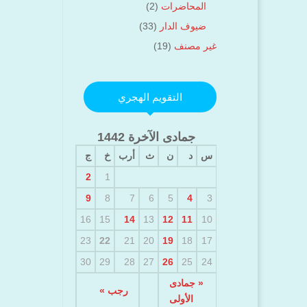
المحاضرات
(2)
ضيوف الدار
(33)
غير مصنف
(19)
التقويم الهجري
جمادى الآخرة 1442
س
د
ن
ث
أرب
خ
ج
2
1
9
8
7
6
5
4
3
16
15
14
13
12
11
10
23
22
21
20
19
18
17
30
29
28
27
26
25
24
« جمادى
رجب »
الأولى