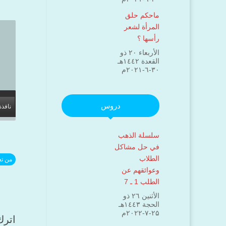
ماحكم حلق
المرأة لشعر
رأسها ؟
الأربعاء ۲۰ ذو
القعدة ۱٤٤۲هـ
۳۰-٦-۲۰۲۱م
دروس
نافذة
سلسلة الذهب
في حل مشاكل
الطلاب
من تع
وعوائقهم عن
الطلب 1 ـ 7
الأثنين ۲٦ ذو
الحجة ۱٤٤۳هـ
۲۵-۷-۲۰۲۲م
اترك