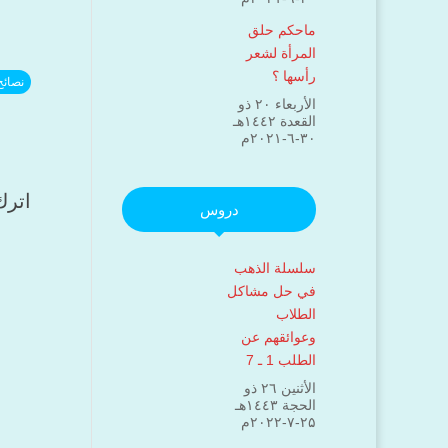
ماحكم حلق
المرأة لشعر
رأسها ؟
نصائح
الأربعاء ۲۰ ذو
القعدة ۱٤٤۲هـ
۳۰-٦-۲۰۲۱م
اترك
دروس
سلسلة الذهب
في حل مشاكل
الطلاب
وعوائقهم عن
الطلب 1 ـ 7
الأثنين ۲٦ ذو
الحجة ۱٤٤۳هـ
۲۵-۷-۲۰۲۲م