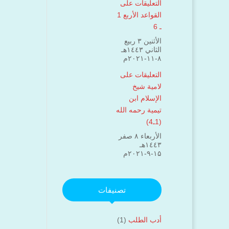
التعليقات على
القواعد الأربع 1
ـ 6
الأثنين ۳ ربيع
الثاني ۱٤٤۳هـ
۸-۱۱-۲۰۲۱م
التعليقات على
لامية شيخ
الإسلام ابن
تيمية رحمه الله
(1ـ4)
الأربعاء ۸ صفر
۱٤٤۳هـ
۱۵-۹-۲۰۲۱م
تصنيفات
أدب الطلب
(1)