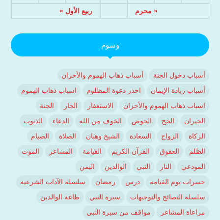
« محرم
ربيع الأول »
وسوم
أسباب دخول الجنة
أسباب ذهاب الهموم والأحزان
أسباب زيادة الإيمان
احذر دعوة المظلوم
اسباب ذهاب الهموم
اسباب ذهاب الهموم والأحزان
الاستغفار
الجار
الجنة
الجيران
الحج
الحوض
الخوف من الله
الدعاء
الذنوب
الزكاة
الزواج
السعادة
الشيخ وهبان
الصلاة
الصيام
الظلم
العقوق
القرآن الكريم
القيامة
المشاعر
الموت
المودعي
النار
النبي
الوالدين
اليمن
حسرات يوم القيامة
درس
رمضان
سلسلة الآداب الشرعية
سلسلة النصائح والتوجيهات
سيرة النبي
طاعة الوالدين
مراعاة المشاعر
مواقف من سيرة النبي