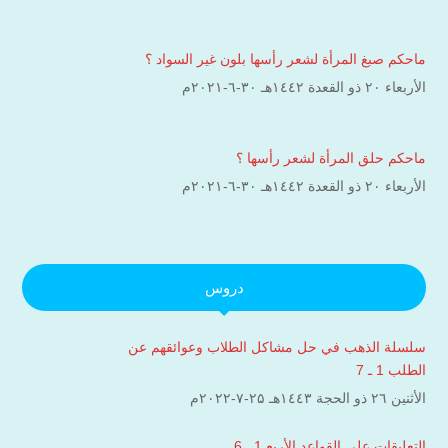
ماحكم صبغ المرأة لشعر رأسها بلون غير السواد ؟
الأربعاء ۲۰ ذو القعدة ۱٤٤۲هـ ۳۰-٦-۲۰۲۱م
ماحكم حلق المرأة لشعر رأسها ؟
الأربعاء ۲۰ ذو القعدة ۱٤٤۲هـ ۳۰-٦-۲۰۲۱م
دروس
سلسلة الذهب في حل مشاكل الطلاب وعوائقهم عن
الطلب 1 ـ 7
الأثنين ۲٦ ذو الحجة ۱٤٤۳هـ ۲۵-۷-۲۰۲۲م
التعليقات على القواعد الأربع 1 ـ 6