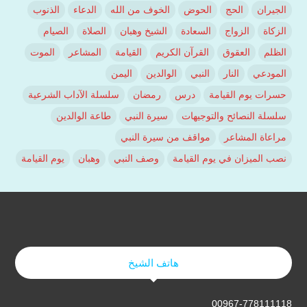
الجيران
الحج
الحوض
الخوف من الله
الدعاء
الذنوب
الزكاة
الزواج
السعادة
الشيخ وهبان
الصلاة
الصيام
الظلم
العقوق
القرآن الكريم
القيامة
المشاعر
الموت
المودعي
النار
النبي
الوالدين
اليمن
حسرات يوم القيامة
درس
رمضان
سلسلة الآداب الشرعية
سلسلة النصائح والتوجيهات
سيرة النبي
طاعة الوالدين
مراعاة المشاعر
مواقف من سيرة النبي
نصب الميزان في يوم القيامة
وصف النبي
وهبان
يوم القيامة
هاتف الشيخ
00967-778111118