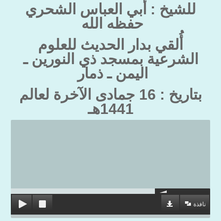
للشيخ : أبي العباس الشحري
حفظه الله
أُلقي بدار الحديث للعلوم
الشرعية بمسجد ذي النورين ـ
اليمن ـ ذمار
بتاريخ : 16 جمادى الآخرة لعالم
1441هـ
نافذة