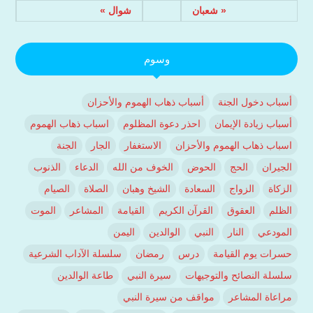
« شعبان
شوال »
وسوم
أسباب دخول الجنة
أسباب ذهاب الهموم والأحزان
أسباب زيادة الإيمان
احذر دعوة المظلوم
اسباب ذهاب الهموم
اسباب ذهاب الهموم والأحزان
الاستغفار
الجار
الجنة
الجيران
الحج
الحوض
الخوف من الله
الدعاء
الذنوب
الزكاة
الزواج
السعادة
الشيخ وهبان
الصلاة
الصيام
الظلم
العقوق
القرآن الكريم
القيامة
المشاعر
الموت
المودعي
النار
النبي
الوالدين
اليمن
حسرات يوم القيامة
درس
رمضان
سلسلة الآداب الشرعية
سلسلة النصائح والتوجيهات
سيرة النبي
طاعة الوالدين
مراعاة المشاعر
مواقف من سيرة النبي