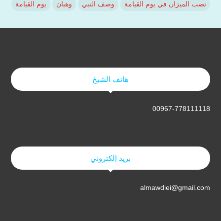
نصب الميزان في يوم القيامة
وصف النبي
وهبان
يوم القيامة
هاتف الشيخ
00967-778111118
بريد إلكتروني
almawdiei@gmail.com