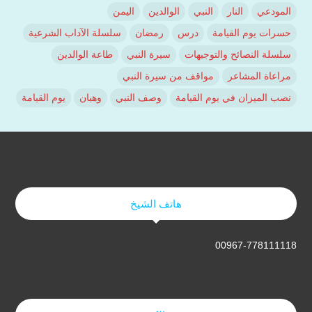
المودعي
النار
النبي
الوالدين
اليمن
حسرات يوم القيامة
درس
رمضان
سلسلة الآداب الشرعية
سلسلة النصائح والتوجيهات
سيرة النبي
طاعة الوالدين
مراعاة المشاعر
مواقف من سيرة النبي
نصب الميزان في يوم القيامة
وصف النبي
وهبان
يوم القيامة
هاتف الشيخ
00967-778111118