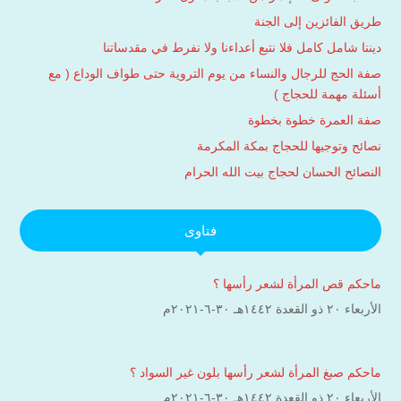
طريق الفائزين إلى الجنة
ديننا شامل كامل فلا نتبع أعداءنا ولا نفرط في مقدساتنا
صفة الحج للرجال والنساء من يوم التروية حتى طواف الوداع ( مع
أسئلة مهمة للحجاج )
صفة العمرة خطوة بخطوة
نصائح وتوجيها للحجاج بمكة المكرمة
النصائح الحسان لحجاج بيت الله الحرام
فتاوى
ماحكم قص المرأة لشعر رأسها ؟
الأربعاء ۲۰ ذو القعدة ۱٤٤۲هـ ۳۰-٦-۲۰۲۱م
ماحكم صبغ المرأة لشعر رأسها بلون غير السواد ؟
الأربعاء ۲۰ ذو القعدة ۱٤٤۲هـ ۳۰-٦-۲۰۲۱م