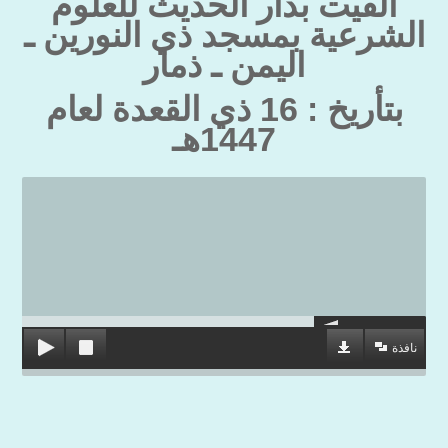
أُلقيت بدار الحديث للعلوم
الشرعية بمسجد ذي النورين ـ
اليمن ـ ذمار
بتأريخ : 16 ذي القعدة
لعام
1447هـ
نافذة