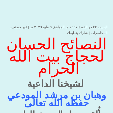
السبت ۲۲ ذو القعدة ۱٤٤۷ هـ الموافق ۹ مايو ۲۰۲٦ مـ |
غير مصنف
،
المحاضرات
|
شارك بتعليقك
النصائح الحسان
لحجاج بيت الله
الحرام
لشيخنا الداعية
وهبان بن مرشد المودعي
حفظه الله تعالى