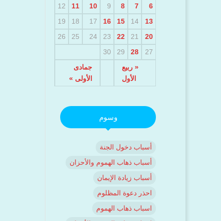
12
11
10
9
8
7
6
19
18
17
16
15
14
13
26
25
24
23
22
21
20
30
29
28
27
« ربيع
جمادى
الأول
الأولى »
وسوم
أسباب دخول الجنة
أسباب ذهاب الهموم والأحزان
أسباب زيادة الإيمان
احذر دعوة المظلوم
اسباب ذهاب الهموم