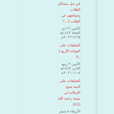
في حل مشاكل
الطلاب
وعوائقهم عن
الطلب 1 ـ 7
الأثنين ۲٦ ذو
الحجة ۱٤٤۳هـ
۲۵-۷-۲۰۲۲م
التعليقات على
القواعد الأربع 1
ـ 6
الأثنين ۳ ربيع
الثاني ۱٤٤۳هـ
۸-۱۱-۲۰۲۱م
التعليقات على
لامية شيخ
الإسلام ابن
تيمية رحمه الله
(1ـ4)
الأربعاء ۸ صفر