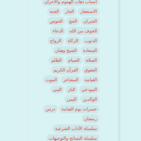
اسباب ذهاب الهموم والأحزان
الاستغفار
الجار
الجنة
الجيران
الحج
الحوض
الخوف من الله
الدعاء
الذنوب
الزكاة
الزواج
السعادة
الشيخ وهبان
الصلاة
الصيام
الظلم
العقوق
القرآن الكريم
القيامة
المشاعر
الموت
المودعي
النار
النبي
الوالدين
اليمن
حسرات يوم القيامة
درس
رمضان
سلسلة الآداب الشرعية
سلسلة النصائح والتوجيهات