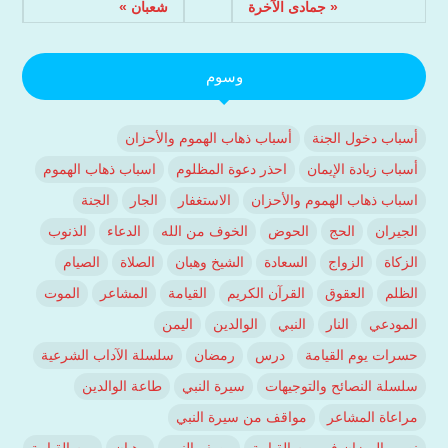
« جمادى الآخرة
شعبان »
وسوم
أسباب دخول الجنة
أسباب ذهاب الهموم والأحزان
أسباب زيادة الإيمان
احذر دعوة المظلوم
اسباب ذهاب الهموم
اسباب ذهاب الهموم والأحزان
الاستغفار
الجار
الجنة
الجيران
الحج
الحوض
الخوف من الله
الدعاء
الذنوب
الزكاة
الزواج
السعادة
الشيخ وهبان
الصلاة
الصيام
الظلم
العقوق
القرآن الكريم
القيامة
المشاعر
الموت
المودعي
النار
النبي
الوالدين
اليمن
حسرات يوم القيامة
درس
رمضان
سلسلة الآداب الشرعية
سلسلة النصائح والتوجيهات
سيرة النبي
طاعة الوالدين
مراعاة المشاعر
مواقف من سيرة النبي
نصب الميزان في يوم القيامة
وصف النبي
وهبان
يوم القيامة