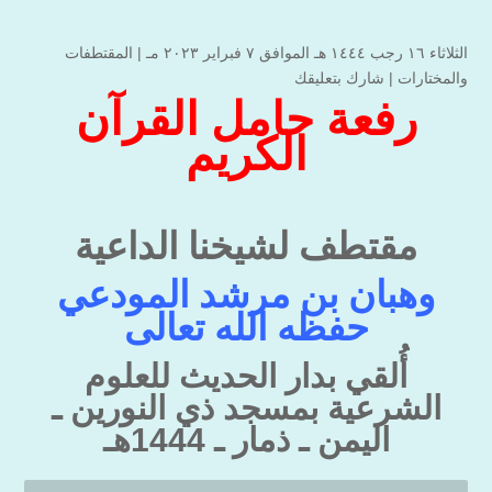
الثلاثاء ۱٦ رجب ۱٤٤٤ هـ الموافق ۷ فبراير ۲۰۲۳ مـ |
المقتطفات
والمختارات
|
شارك بتعليقك
رفعة حامل القرآن
الكريم
مقتطف لشيخنا الداعية
وهبان بن مرشد المودعي
حفظه الله تعالى
أُلقي بدار الحديث للعلوم
الشرعية بمسجد ذي النورين ـ
اليمن ـ ذمار ـ 1444هـ