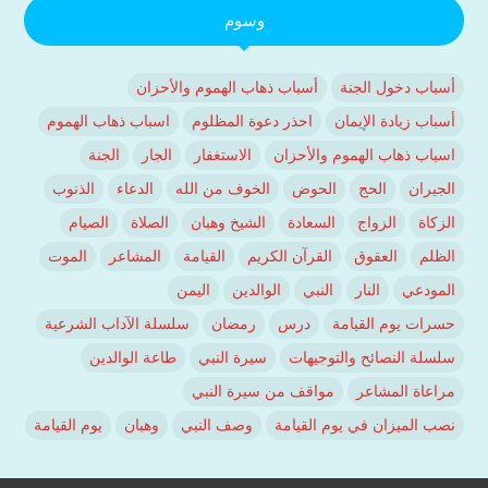
وسوم
أسباب دخول الجنة
أسباب ذهاب الهموم والأحزان
أسباب زيادة الإيمان
احذر دعوة المظلوم
اسباب ذهاب الهموم
اسباب ذهاب الهموم والأحزان
الاستغفار
الجار
الجنة
الجيران
الحج
الحوض
الخوف من الله
الدعاء
الذنوب
الزكاة
الزواج
السعادة
الشيخ وهبان
الصلاة
الصيام
الظلم
العقوق
القرآن الكريم
القيامة
المشاعر
الموت
المودعي
النار
النبي
الوالدين
اليمن
حسرات يوم القيامة
درس
رمضان
سلسلة الآداب الشرعية
سلسلة النصائح والتوجيهات
سيرة النبي
طاعة الوالدين
مراعاة المشاعر
مواقف من سيرة النبي
نصب الميزان في يوم القيامة
وصف النبي
وهبان
يوم القيامة