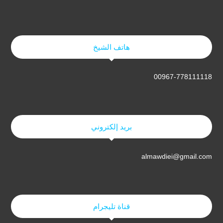
هاتف الشيخ
00967-778111118
بريد إلكتروني
almawdiei@gmail.com
قناة تليجرام