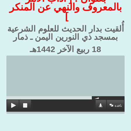
بالمعروف والنهي عن المنكر
]
أُلقيت بدار الحديث للعلوم الشرعية
بمسجد ذي النورين اليمن ـ ذمار
18 ربيع الآخر 1442هـ
نافذة