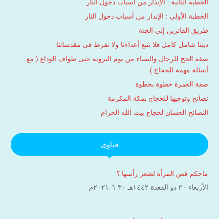
الخطبة الثانية : الإنذار من أسباب دخول النار
الخطبة الأولى : الإنذار من أسباب دخول النار
طريق الفائزين إلى الجنة
ديننا شامل كامل فلا نتبع أعداءنا ولا نفرط في مقدساتنا
صفة الحج للرجال والنساء من يوم التروية حتى طواف الوداع ( مع
أسئلة مهمة للحجاج )
صفة العمرة خطوة بخطوة
نصائح وتوجيها للحجاج بمكة المكرمة
النصائح الحسان لحجاج بيت الله الحرام
فتاوى
ماحكم قص المرأة لشعر رأسها ؟
الأربعاء ۲۰ ذو القعدة ۱٤٤۲هـ ۳۰-٦-۲۰۲۱م