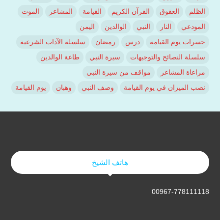
الظلم
العقوق
القرآن الكريم
القيامة
المشاعر
الموت
المودعي
النار
النبي
الوالدين
اليمن
حسرات يوم القيامة
درس
رمضان
سلسلة الآداب الشرعية
سلسلة النصائح والتوجيهات
سيرة النبي
طاعة الوالدين
مراعاة المشاعر
مواقف من سيرة النبي
نصب الميزان في يوم القيامة
وصف النبي
وهبان
يوم القيامة
هاتف الشيخ
00967-778111118