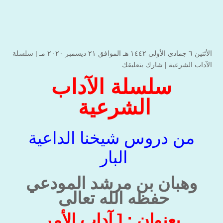
الأثنين ٦ جمادى الأولى ۱٤٤۲ هـ الموافق ۲۱ ديسمبر ۲۰۲۰ مـ |
سلسلة
الآداب الشرعية
|
شارك بتعليقك
سلسلة الآداب
الشرعية
من دروس شيخنا الداعية
البار
وهبان بن مرشد المودعي
حفظه الله تعالى
بعنوان : [ آداب الأمر