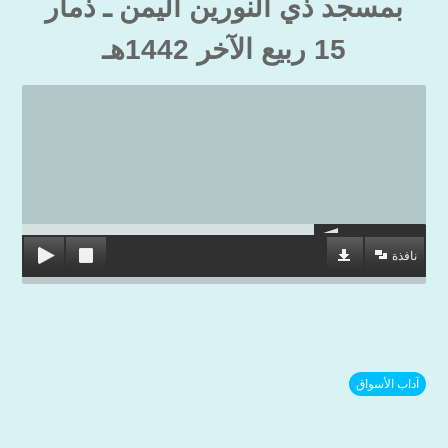
بمسجد ذي النورين اليمن ـ ذمار
15 ربيع الآخر 1442هـ
نافذة
آداب الأسواق