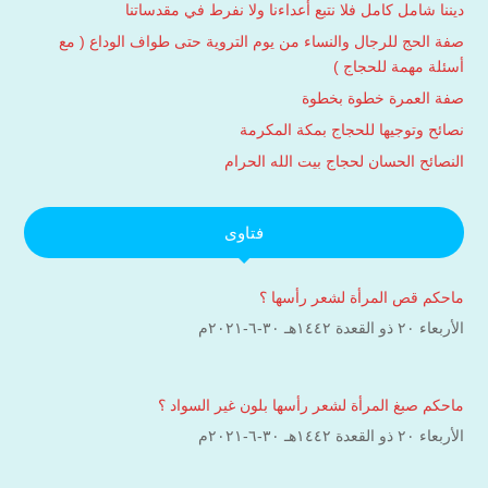
ديننا شامل كامل فلا نتبع أعداءنا ولا نفرط في مقدساتنا
صفة الحج للرجال والنساء من يوم التروية حتى طواف الوداع ( مع
أسئلة مهمة للحجاج )
صفة العمرة خطوة بخطوة
نصائح وتوجيها للحجاج بمكة المكرمة
النصائح الحسان لحجاج بيت الله الحرام
فتاوى
ماحكم قص المرأة لشعر رأسها ؟
الأربعاء ۲۰ ذو القعدة ۱٤٤۲هـ ۳۰-٦-۲۰۲۱م
ماحكم صبغ المرأة لشعر رأسها بلون غير السواد ؟
الأربعاء ۲۰ ذو القعدة ۱٤٤۲هـ ۳۰-٦-۲۰۲۱م