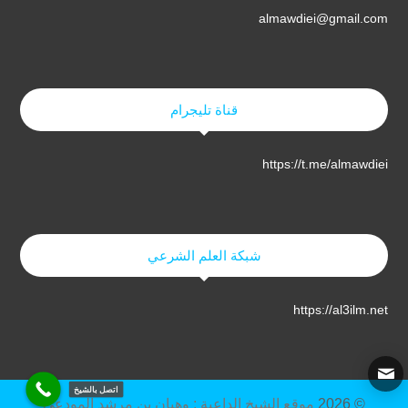
almawdiei@gmail.com
قناة تليجرام
https://t.me/almawdiei
شبكة العلم الشرعي
https://al3ilm.net
اتصل بالشيخ
© 2026
موقع الشيخ الداعية : وهبان بن مرشد المودعي