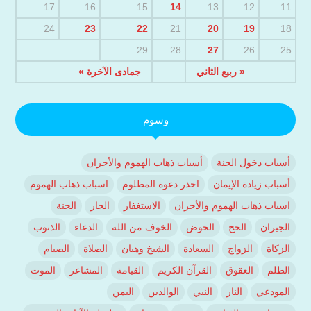
17
16
15
14
13
12
11
24
23
22
21
20
19
18
29
28
27
26
25
« ربيع الثاني
جمادى الآخرة »
وسوم
أسباب دخول الجنة
أسباب ذهاب الهموم والأحزان
أسباب زيادة الإيمان
احذر دعوة المظلوم
اسباب ذهاب الهموم
اسباب ذهاب الهموم والأحزان
الاستغفار
الجار
الجنة
الجيران
الحج
الحوض
الخوف من الله
الدعاء
الذنوب
الزكاة
الزواج
السعادة
الشيخ وهبان
الصلاة
الصيام
الظلم
العقوق
القرآن الكريم
القيامة
المشاعر
الموت
المودعي
النار
النبي
الوالدين
اليمن