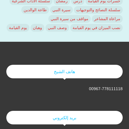
حسرات يوم القيامة
درس
رمضان
سلسلة الآداب الشرعية
سلسلة النصائح والتوجيهات
سيرة النبي
طاعة الوالدين
مراعاة المشاعر
مواقف من سيرة النبي
نصب الميزان في يوم القيامة
وصف النبي
وهبان
يوم القيامة
هاتف الشيخ
00967-778111118
بريد إلكتروني