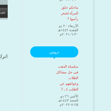
ماحكم حلق
نافذة
المرأة لشعر
رأسها ؟
الأربعاء ۲۰ ذو
القعدة ۱٤٤۲هـ
۳۰-٦-۲۰۲۱م
دروس
اترك
سلسلة الذهب
في حل مشاكل
الطلاب
وعوائقهم عن
الطلب 1 ـ 7
الأثنين ۲٦ ذو
الحجة ۱٤٤۳هـ
۲۵-۷-۲۰۲۲م