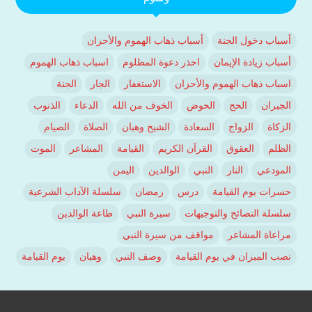
أسباب دخول الجنة
أسباب ذهاب الهموم والأحزان
أسباب زيادة الإيمان
احذر دعوة المظلوم
اسباب ذهاب الهموم
اسباب ذهاب الهموم والأحزان
الاستغفار
الجار
الجنة
الجيران
الحج
الحوض
الخوف من الله
الدعاء
الذنوب
الزكاة
الزواج
السعادة
الشيخ وهبان
الصلاة
الصيام
الظلم
العقوق
القرآن الكريم
القيامة
المشاعر
الموت
المودعي
النار
النبي
الوالدين
اليمن
حسرات يوم القيامة
درس
رمضان
سلسلة الآداب الشرعية
سلسلة النصائح والتوجيهات
سيرة النبي
طاعة الوالدين
مراعاة المشاعر
مواقف من سيرة النبي
نصب الميزان في يوم القيامة
وصف النبي
وهبان
يوم القيامة